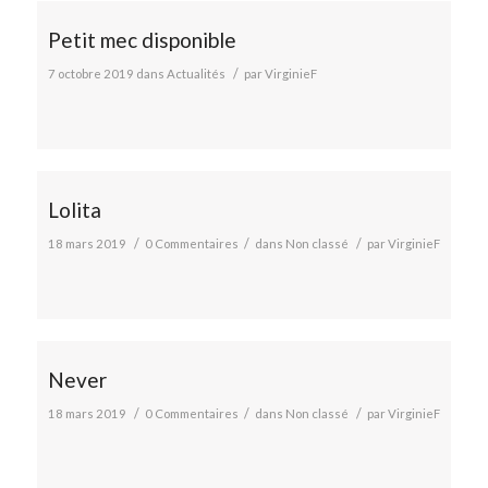
Petit mec disponible
/
7 octobre 2019
dans
Actualités
par
VirginieF
Lolita
/
/
/
18 mars 2019
0 Commentaires
dans
Non classé
par
VirginieF
Never
/
/
/
18 mars 2019
0 Commentaires
dans
Non classé
par
VirginieF