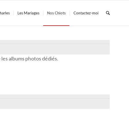
harles
Les Mariages
Nos Chiots
Contactez-moi
ue les albums photos dédiés.