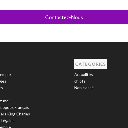
Contactez-Nous
CATÉGORIES
xemple
Actualités
ages
chiots
ts
Non classé
z-moi
edogues Français
iers King Charles
 Légales
xemple